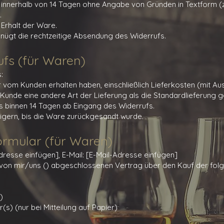
innerhalb von 14 Tagen ohne Angabe von Gründen in Textform (z. 
.
 Erhalt der Ware.
nügt die rechtzeitige Absendung des Widerrufs.
ufs (für Waren)
:
wir vom Kunden erhalten haben, einschließlich Lieferkosten (mit A
Kunde eine andere Art der Lieferung als die Standardlieferung g
s binnen 14 Tagen ab Eingang des Widerrufs.
igern, bis die Ware zurückgesandt wurde.
ormular (für Waren)
dresse einfügen], E-Mail: [E-Mail-Adresse einfügen]
en von mir/uns () abgeschlossenen Vertrag über den Kauf der fol
)
s) (nur bei Mitteilung auf Papier)