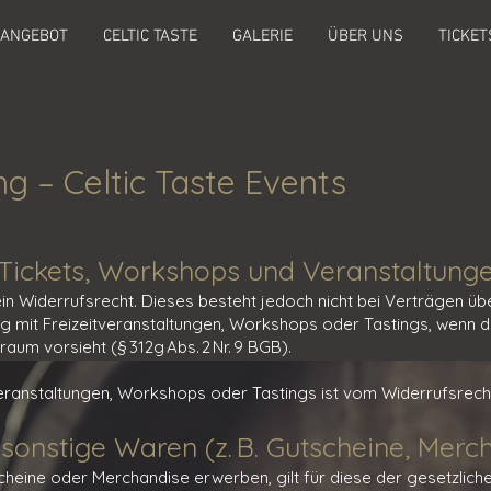
 ANGEBOT
CELTIC TASTE
GALERIE
ÜBER UNS
TICKET
g – Celtic Taste Events
r Tickets, Workshops und Veranstaltung
in Widerrufsrecht. Dieses besteht jedoch nicht bei Verträgen üb
mit Freizeitveranstaltungen, Workshops oder Tastings, wenn de
aum vorsieht (§ 312g Abs. 2 Nr. 9 BGB).
Veranstaltungen, Workshops oder Tastings ist vom Widerrufsrec
 sonstige Waren (z. B. Gutscheine, Merc
scheine oder Merchandise erwerben, gilt für diese der gesetzlich