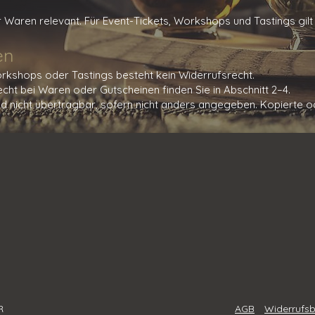
ür Waren relevant. Für Event-Tickets, Workshops und Tastings gilt
en
orkshops oder Tastings besteht kein Widerrufsrecht.
cht bei Waren oder Gutscheinen finden Sie in Abschnitt 2–4.
 nicht übertragbar, sofern nicht anders angegeben. Kopierte od
R
AGB
Widerrufs