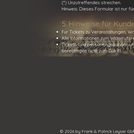
(*) Unzutreffendes streichen.
Hinweis: Dieses Formular ist nur f
5. Hinweise für Kund
Für Tickets zu Veranstaltungen, W
Alle Informationen zum Widerrufsre
Tickets sind personengebunden und
berechtigen nicht zum Zutritt.
© 2026 by Frank & Patrick Leyser Gb