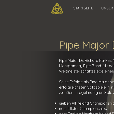
STARTSEITE
UNSER
Pipe Major 
Pipe Major Dr. Richard Parkes 
Montgomery Pipe Band. Mit dem 
Weltmeisterschaftssiege eines
Seine Erfolge als Pipe Major s
erfolgreichsten Solospielern I
zuließen – regelmäßig an Solow
sieben All Ireland Championshi
neun Ulster Championships
acht Titel als Northern Ireland 