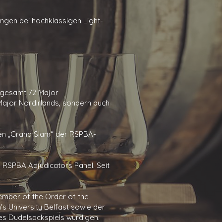
ngen bei hochklassigen Light-
nsgesamt 72 Major
 Major Nordirlands, sondern auch
ten „Grand Slam“ der RSPBA-
s RSPBA Adjudicators Panel. Seit
ember of the Order of the
's University Belfast sowie der
des Dudelsackspiels würdigen.