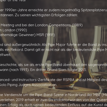
er 1990er-Jahre erreichte er zudem regelmäßig Spitzenplatzieru
annien. Zu seinen wichtigsten Erfolgen zählen:
rn Meeting und bei den London Competitions (1989)
in London (1990)
(ehemalige Gewinner) MSR (1991)
and sind außergewöhnlich: Als Pipe Major führte er die Band zu i
s ein Rekord. Damit gilt er nicht nur als der bedeutendste Pipe
ltweit.
 Geschichte, als sie als erste Pipe Band überhaupt den sogenann
ann (nach 1993). Ein dritter Grand Slam folgte 2013.
anced- und Instructors-Zertifikate der RSPBA und ist Mitglied de
olo Piping Judges Association an.
ine Verdienste um die Pipe-Band-Szene in Nordirland der MBE (M
verliehen. 2019 erhielt er zwei Ehrendoktorwürden von der Queen
seinen Erfolg als auch seinen bedeutenden Einfluss auf die Kunst 