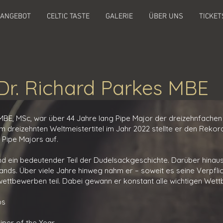
 ANGEBOT
CELTIC TASTE
GALERIE
ÜBER UNS
TICKET
Dr. Richard Parkes MBE
MBE, MSc, war über 44 Jahre lang Pipe Major der dreizehnfachen 
dreizehnten Weltmeistertitel im Jahr 2022 stellte er den Rekord
 Pipe Majors auf.
ind ein bedeutender Teil der Dudelsackgeschichte. Darüber hinaus
rlands. Über viele Jahre hinweg nahm er – soweit es seine Verpfl
ettbewerben teil. Dabei gewann er konstant alle wichtigen Wettb
ps
Piper of the Year