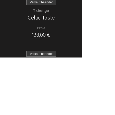
Verkauf beendet
Tickettyp
Celtic Taste
Preis
138,00 €
Verkauf beendet
Tickettyp
Fahrerticket
Mehr Infos
Preis
Fahrerticket
119,00 €